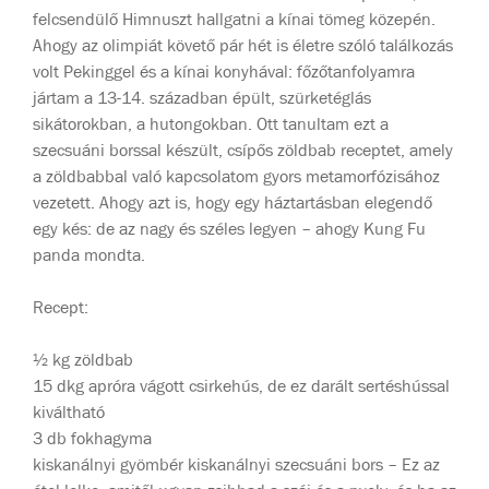
felcsendülő Himnuszt hallgatni a kínai tömeg közepén.
Ahogy az olimpiát követő pár hét is életre szóló találkozás
volt Pekinggel és a kínai konyhával: főzőtanfolyamra
jártam a 13-14. században épült, szürketéglás
sikátorokban, a hutongokban. Ott tanultam ezt a
szecsuáni borssal készült, csípős zöldbab receptet, amely
a zöldbabbal való kapcsolatom gyors metamorfózisához
vezetett. Ahogy azt is, hogy egy háztartásban elegendő
egy kés: de az nagy és széles legyen – ahogy Kung Fu
panda mondta.
Recept:
½ kg zöldbab
15 dkg apróra vágott csirkehús, de ez darált sertéshússal
kiváltható
3 db fokhagyma
kiskanálnyi gyömbér kiskanálnyi szecsuáni bors – Ez az