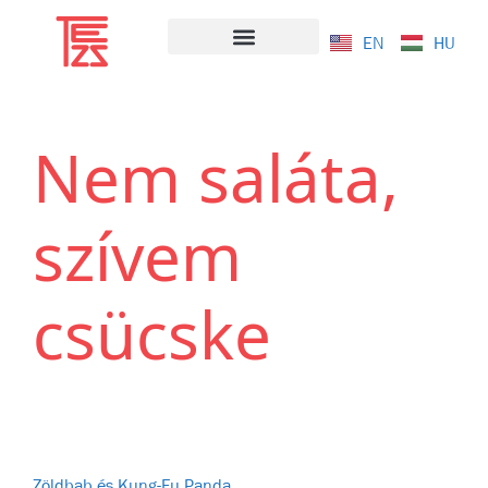
EN
HU
WMN Cikkeim
Távol & Közel
Nem saláta,
szívem
csücske
Zöldbab és Kung-Fu Panda