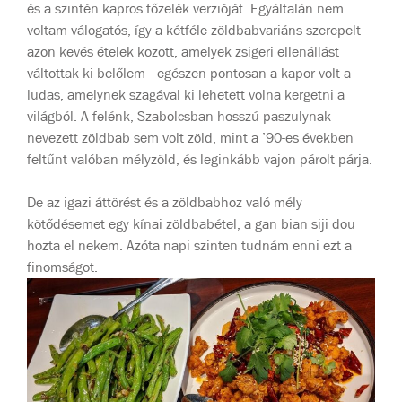
és a szintén kapros főzelék verzióját. Egyáltalán nem
voltam válogatós, így a kétféle zöldbabvariáns szerepelt
azon kevés ételek között, amelyek zsigeri ellenállást
váltottak ki belőlem– egészen pontosan a kapor volt a
ludas, amelynek szagával ki lehetett volna kergetni a
világból. A felénk, Szabolcsban hosszú paszulynak
nevezett zöldbab sem volt zöld, mint a ’90-es években
feltűnt valóban mélyzöld, és leginkább vajon párolt párja.
De az igazi áttörést és a zöldbabhoz való mély
kötődésemet egy kínai zöldbabétel, a gan bian siji dou
hozta el nekem. Azóta napi szinten tudnám enni ezt a
finomságot.