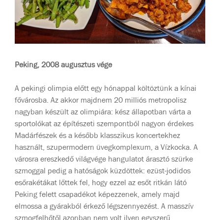
Peking, 2008 augusztus vége
A pekingi olimpia előtt egy hónappal költöztünk a kínai
fővárosba. Az akkor majdnem 20 milliós metropolisz
nagyban készült az olimpiára: kész állapotban várta a
sportolókat az építészeti szempontból nagyon érdekes
Madárfészek és a később klasszikus koncertekhez
használt, szupermodern üvegkomplexum, a Vízkocka. A
városra ereszkedő világvége hangulatot árasztó szürke
szmoggal pedig a hatóságok küzdöttek: ezüst-jodidos
esőrakétákat lőttek fel, hogy ezzel az esőt ritkán látó
Peking felett csapadékot képezzenek, amely majd
elmossa a gyárakból érkező légszennyezést. A masszív
szmogfelhőtől azonban nem volt ilyen egyszerű