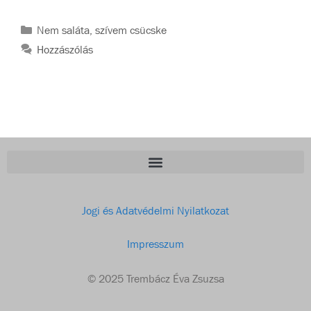
Nem saláta, szívem csücske
Hozzászólás
Jogi és Adatvédelmi Nyilatkozat
Impresszum
© 2025 Trembácz Éva Zsuzsa