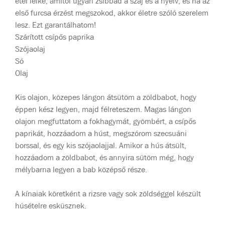
étel lelke, amitől ugyan zsibbad a száj és a nyelv, és ha az
első furcsa érzést megszokod, akkor életre szóló szerelem
lesz. Ezt garantálhatom!
Szárított csípős paprika
Szójaolaj
Só
Olaj
Kis olajon, közepes lángon átsütöm a zöldbabot, hogy
éppen kész legyen, majd félreteszem. Magas lángon
olajon megfuttatom a fokhagymát, gyömbért, a csípős
paprikát, hozzáadom a húst, megszórom szecsuáni
borssal, és egy kis szójaolajjal. Amikor a hús átsült,
hozzáadom a zöldbabot, és annyira sütöm még, hogy
mélybarna legyen a bab középső része.
A kínaiak köretként a rizsre vagy sok zöldséggel készült
húsételre esküsznek.