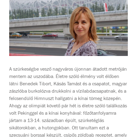
A szürkeségbe vesző nagyváros újonnan átadott metróján
mentem az uszodába. Életre szóló élmény volt élőben
látni Benedek Tibort, Kásás Tamást és a csapatot, magyar
zászlóba burkolózva drukkolni a vízilabdacsapatnak, és a
felcsendülő Himnuszt hallgatni a kínai tömeg közepén.
Ahogy az olimpiát követő pár hét is életre szóló találkozás
volt Pekinggel és a kínai konyhával: főzőtanfolyamra
jártam a 13-14. században épült, szürketéglás
sikátorokban, a hutongokban. Ott tanultam ezt a
szecsuáni borssal készült, csípős zöldbab receptet, amely