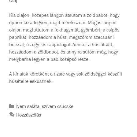
Olaj
Kis olajon, közepes lángon átsütöm a zöldbabot, hogy
éppen kész legyen, majd félreteszem. Magas lángon
olajon megfuttatom a fokhagymát, gyömbért, a csípős
paprikát, hozzáadom a húst, megszórom szecsuáni
borssal, és egy kis szójaolajjal. Amikor a hús átsült,
hozzáadom a zöldbabot, és annyira sütöm még, hogy
mélybarna legyen a bab középső része.
A kínaiak köretként a rizsre vagy sok zöldséggel készült
húsételre esküsznek.
Nem saláta, szívem csücske
Hozzászólás