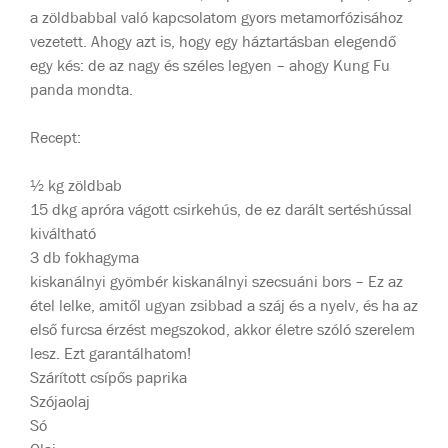
a zöldbabbal való kapcsolatom gyors metamorfózisához
vezetett. Ahogy azt is, hogy egy háztartásban elegendő
egy kés: de az nagy és széles legyen – ahogy Kung Fu
panda mondta.
Recept:
½ kg zöldbab
15 dkg apróra vágott csirkehús, de ez darált sertéshússal
kiváltható
3 db fokhagyma
kiskanálnyi gyömbér kiskanálnyi szecsuáni bors – Ez az
étel lelke, amitől ugyan zsibbad a száj és a nyelv, és ha az
első furcsa érzést megszokod, akkor életre szóló szerelem
lesz. Ezt garantálhatom!
Szárított csípős paprika
Szójaolaj
Só