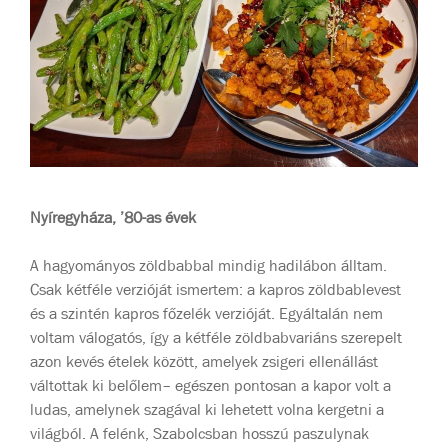
Nyíregyháza, ’80-as évek
A hagyományos zöldbabbal mindig hadilábon álltam.
Csak kétféle verzióját ismertem: a kapros zöldbablevest
és a szintén kapros főzelék verzióját. Egyáltalán nem
voltam válogatós, így a kétféle zöldbabvariáns szerepelt
azon kevés ételek között, amelyek zsigeri ellenállást
váltottak ki belőlem– egészen pontosan a kapor volt a
ludas, amelynek szagával ki lehetett volna kergetni a
világból. A felénk, Szabolcsban hosszú paszulynak