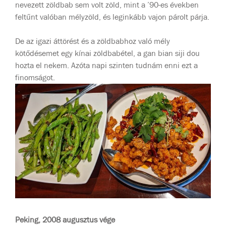
nevezett zöldbab sem volt zöld, mint a ’90-es években
feltűnt valóban mélyzöld, és leginkább vajon párolt párja.
De az igazi áttörést és a zöldbabhoz való mély
kötődésemet egy kínai zöldbabétel, a gan bian siji dou
hozta el nekem. Azóta napi szinten tudnám enni ezt a
finomságot.
Peking, 2008 augusztus vége