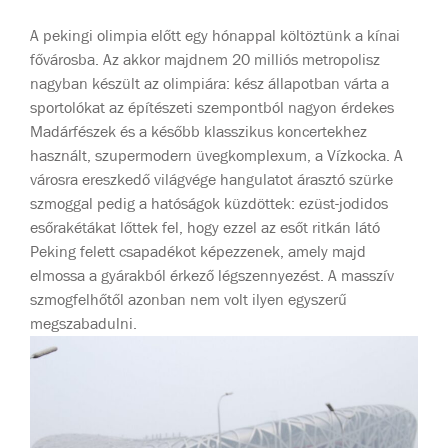
A pekingi olimpia előtt egy hónappal költöztünk a kínai
fővárosba. Az akkor majdnem 20 milliós metropolisz
nagyban készült az olimpiára: kész állapotban várta a
sportolókat az építészeti szempontból nagyon érdekes
Madárfészek és a később klasszikus koncertekhez
használt, szupermodern üvegkomplexum, a Vízkocka. A
városra ereszkedő világvége hangulatot árasztó szürke
szmoggal pedig a hatóságok küzdöttek: ezüst-jodidos
esőrakétákat lőttek fel, hogy ezzel az esőt ritkán látó
Peking felett csapadékot képezzenek, amely majd
elmossa a gyárakból érkező légszennyezést. A masszív
szmogfelhőtől azonban nem volt ilyen egyszerű
megszabadulni.