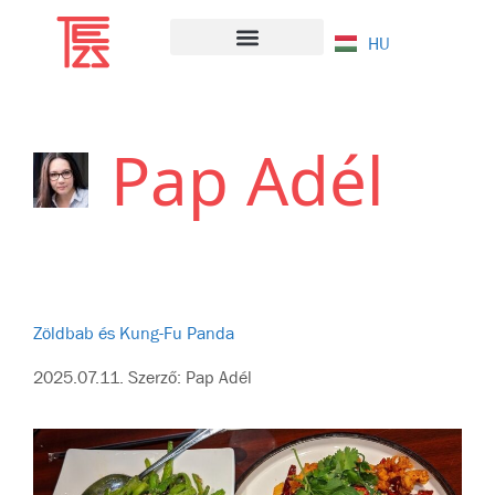
HU
WMN Cikkeim
Távol & Közel
Pap Adél
Zöldbab és Kung-Fu Panda
2025.07.11.
Szerző:
Pap Adél